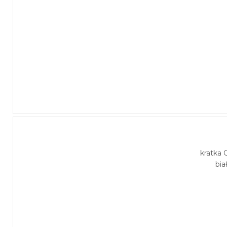
kratka C
bia