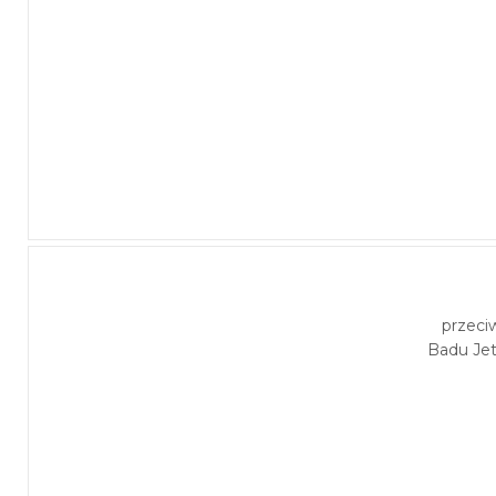
przeci
Badu Je