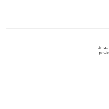
dmuc
powie