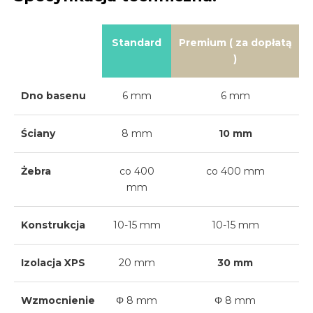
Standard
Premium ( za dopłatą
)
Dno basenu
6 mm
6 mm
Ściany
8 mm
10 mm
Żebra
co 400
co 400 mm
mm
Konstrukcja
10-15 mm
10-15 mm
Izolacja XPS
20 mm
30 mm
Wzmocnienie
Φ 8 mm
Φ 8 mm