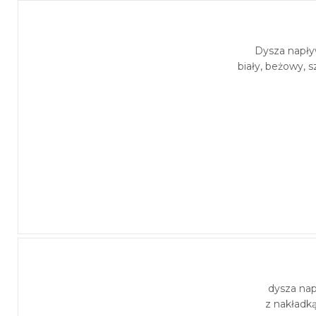
Dysza napł
biały, beżowy, s
dysza na
z nakładk