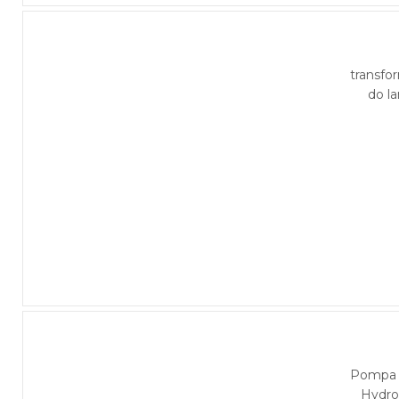
transfo
do l
Pompa 
Hydro