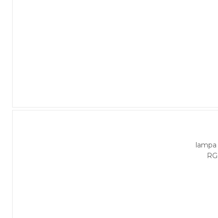
lampa
RG