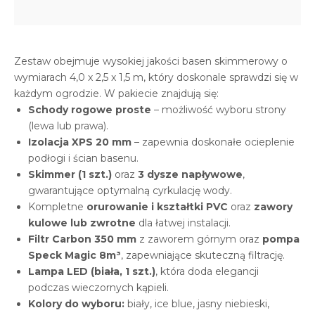
Zestaw obejmuje wysokiej jakości basen skimmerowy o
wymiarach 4,0 x 2,5 x 1,5 m, który doskonale sprawdzi się w
każdym ogrodzie. W pakiecie znajdują się:
Schody rogowe proste
– możliwość wyboru strony
(lewa lub prawa).
Izolacja XPS 20 mm
– zapewnia doskonałe ocieplenie
podłogi i ścian basenu.
Skimmer (1 szt.)
oraz
3 dysze napływowe
,
gwarantujące optymalną cyrkulację wody.
Kompletne
orurowanie i kształtki PVC
oraz
zawory
kulowe lub zwrotne
dla łatwej instalacji.
Filtr Carbon 350 mm
z zaworem górnym oraz
pompa
Speck Magic 8m³
, zapewniające skuteczną filtrację.
Lampa LED (biała, 1 szt.)
, która doda elegancji
podczas wieczornych kąpieli.
Kolory do wyboru:
biały, ice blue, jasny niebieski,