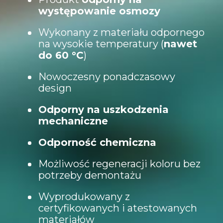
występowanie osmozy
Wykonany z materiału odpornego
na wysokie temperatury (
nawet
do 60 °C
)
Nowoczesny ponadczasowy
design
Odporny na uszkodzenia
mechaniczne
Odporność chemiczna
Możliwość regeneracji koloru bez
potrzeby demontażu
Wyprodukowany z
certyfikowanych i atestowanych
materiałów