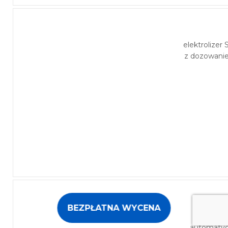
elektrolizer
z dozowani
BEZPŁATNA WYCENA
6 drogow
automatycz