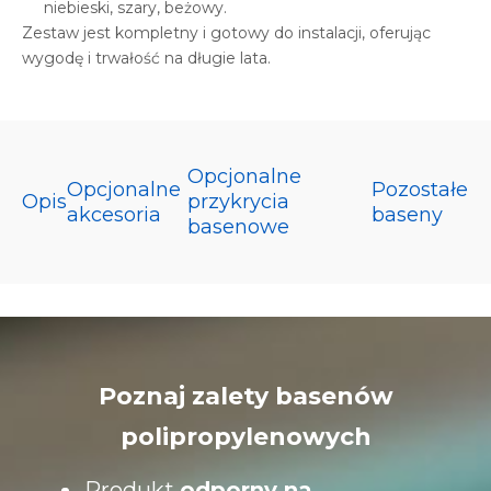
niebieski, szary, beżowy.
Zestaw jest kompletny i gotowy do instalacji, oferując
wygodę i trwałość na długie lata.
Opcjonalne
Opcjonalne
Pozostałe
Opis
przykrycia
akcesoria
baseny
basenowe
Poznaj zalety basenów
polipropylenowych
Produkt
odporny na