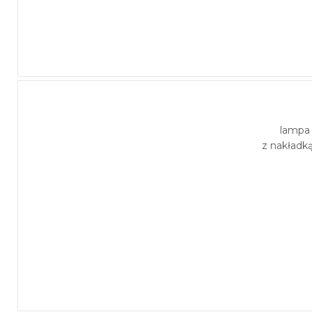
lampa
z nakładk