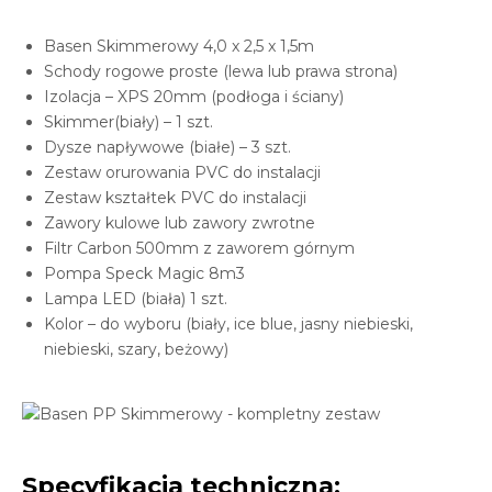
Basen Skimmerowy 4,0 x 2,5 x 1,5m
Schody rogowe proste (lewa lub prawa strona)
Izolacja – XPS 20mm (podłoga i ściany)
Skimmer(biały) – 1 szt.
Dysze napływowe (białe) – 3 szt.
Zestaw orurowania PVC do instalacji
Zestaw kształtek PVC do instalacji
Zawory kulowe lub zawory zwrotne
Filtr Carbon 500mm z zaworem górnym
Pompa Speck Magic 8m3
Lampa LED (biała) 1 szt.
Kolor – do wyboru (biały, ice blue, jasny niebieski,
niebieski, szary, beżowy)
Specyfikacja techniczna: