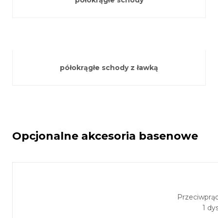
półokrągłe schody
półokrągłe schody z ławką
Opcjonalne akcesoria basenowe
Przeciwprą
1 dy