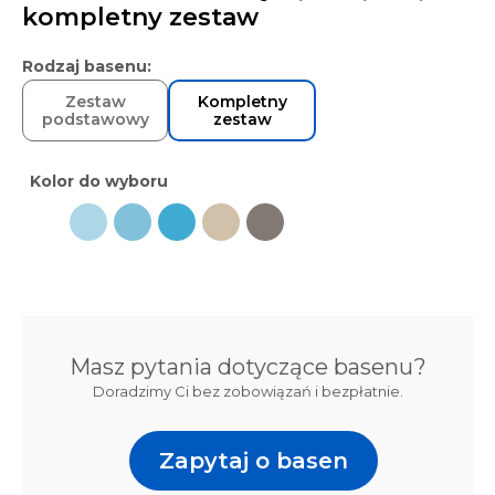
41 600
zł
kompletny zestaw
Rodzaj basenu:
Zestaw
Kompletny
podstawowy
zestaw
Kolor do wyboru
Masz pytania dotyczące basenu?
Doradzimy Ci bez zobowiązań i bezpłatnie.
Zapytaj o basen