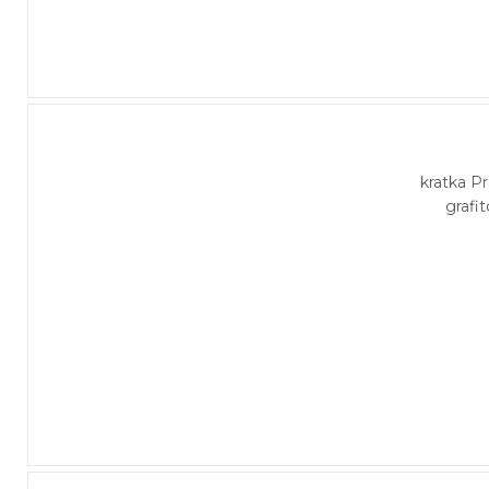
kratka 
grafi