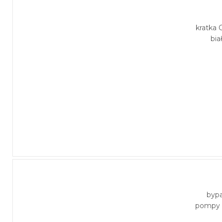
kratka C
bia
byp
pompy 