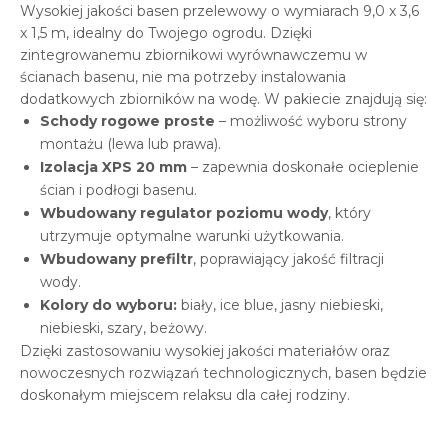
Wysokiej jakości basen przelewowy o wymiarach 9,0 x 3,6
x 1,5 m, idealny do Twojego ogrodu. Dzięki
zintegrowanemu zbiornikowi wyrównawczemu w
ścianach basenu, nie ma potrzeby instalowania
dodatkowych zbiorników na wodę. W pakiecie znajdują się:
Schody rogowe proste
– możliwość wyboru strony
montażu (lewa lub prawa).
Izolacja XPS 20 mm
– zapewnia doskonałe ocieplenie
ścian i podłogi basenu.
Wbudowany regulator poziomu wody
, który
utrzymuje optymalne warunki użytkowania.
Wbudowany prefiltr
, poprawiający jakość filtracji
wody.
Kolory do wyboru:
biały, ice blue, jasny niebieski,
niebieski, szary, beżowy.
Dzięki zastosowaniu wysokiej jakości materiałów oraz
nowoczesnych rozwiązań technologicznych, basen będzie
doskonałym miejscem relaksu dla całej rodziny.