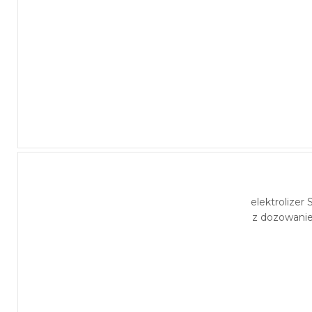
elektrolizer
z dozowani