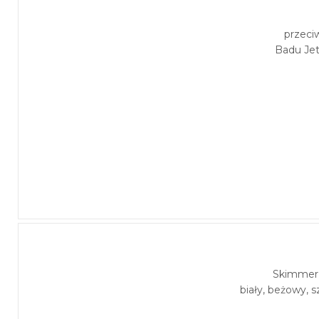
przeci
Badu Je
Skimmer 
biały, beżowy, s