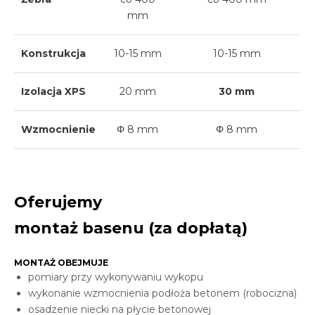
mm
Konstrukcja
10-15 mm
10-15 mm
Izolacja XPS
20 mm
30 mm
Wzmocnienie
Φ 8 mm
Φ 8 mm
Oferujemy
montaż basenu (za dopłatą)
MONTAŻ OBEJMUJE
pomiary przy wykonywaniu wykopu
wykonanie wzmocnienia podłoża betonem (robocizna)
osadzenie niecki na płycie betonowej