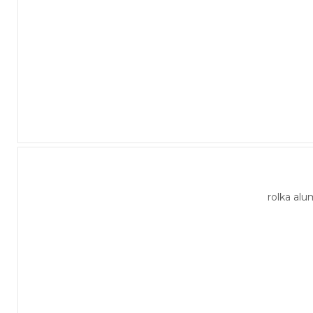
rolka al