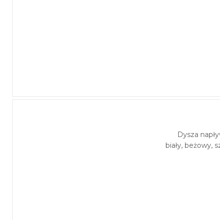
Dysza napł
biały, beżowy, s