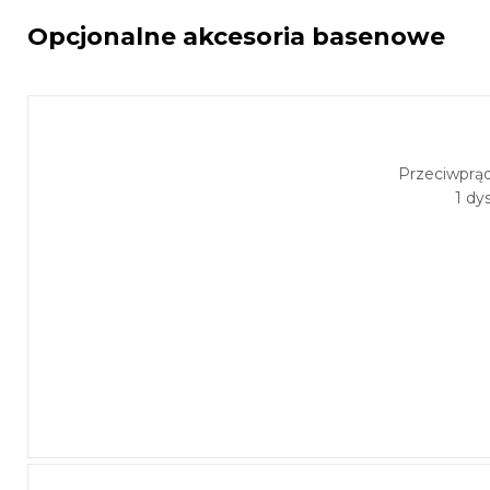
Opcjonalne akcesoria basenowe
Przeciwprą
1 dy