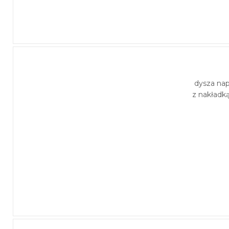
dysza na
z nakładk