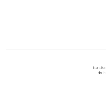
transfo
do l