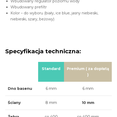
Wbudowany regulator poziomu wody
Wbudowany prefiltr
Kolor – do wyboru (biały, ice blue, jasny niebieski,
niebieski, szary, beżowy)
Specyfikacja techniczna:
Standard
Premium ( za dopłatą
)
Dno basenu
6 mm
6 mm
Ściany
8 mm
10 mm
Żebra
co 400
co 400 mm