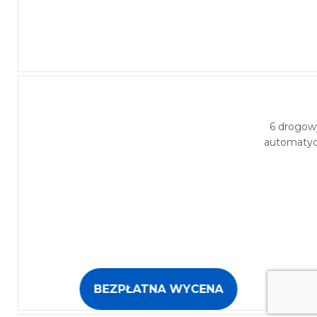
6 drogow
automatycz
BEZPŁATNA WYCENA