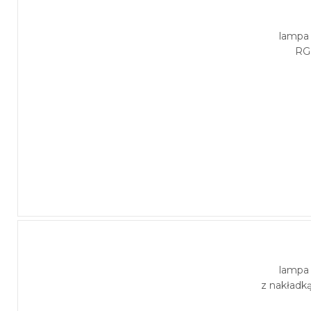
lampa
RG
lampa
z nakładk