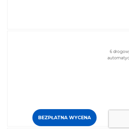
6 drogow
automatycz
BEZPŁATNA WYCENA