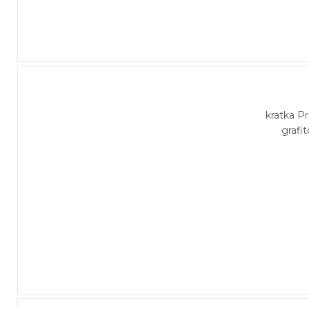
kratka 
grafi