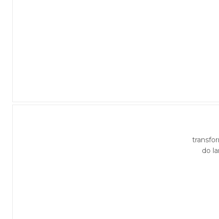
transfo
do l