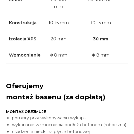
mm
Konstrukcja
10-15 mm
10-15 mm
Izolacja XPS
20 mm
30 mm
Wzmocnienie
Φ 8 mm
Φ 8 mm
Oferujemy
montaż basenu (za dopłatą)
MONTAŻ OBEJMUJE
pomiary przy wykonywaniu wykopu
wykonanie wzmocnienia podłoża betonem (robocizna)
osadzenie niecki na płycie betonowej