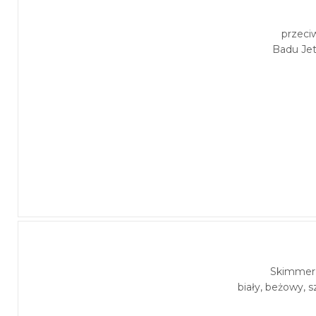
przeci
Badu Je
Skimmer 
biały, beżowy, s