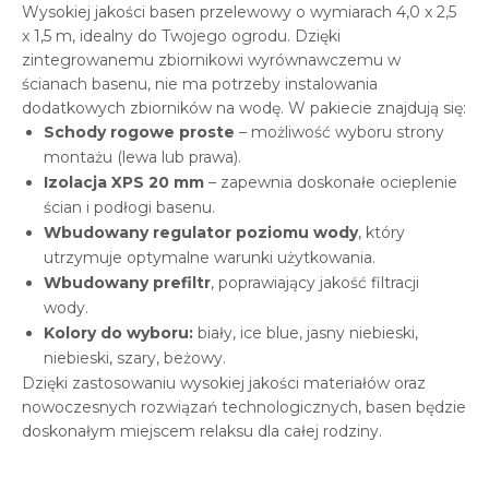
Wysokiej jakości basen przelewowy o wymiarach 4,0 x 2,5
x 1,5 m, idealny do Twojego ogrodu. Dzięki
zintegrowanemu zbiornikowi wyrównawczemu w
ścianach basenu, nie ma potrzeby instalowania
dodatkowych zbiorników na wodę. W pakiecie znajdują się:
Schody rogowe proste
– możliwość wyboru strony
montażu (lewa lub prawa).
Izolacja XPS 20 mm
– zapewnia doskonałe ocieplenie
ścian i podłogi basenu.
Wbudowany regulator poziomu wody
, który
utrzymuje optymalne warunki użytkowania.
Wbudowany prefiltr
, poprawiający jakość filtracji
wody.
Kolory do wyboru:
biały, ice blue, jasny niebieski,
niebieski, szary, beżowy.
Dzięki zastosowaniu wysokiej jakości materiałów oraz
nowoczesnych rozwiązań technologicznych, basen będzie
doskonałym miejscem relaksu dla całej rodziny.