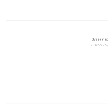
dysza na
z nakładk