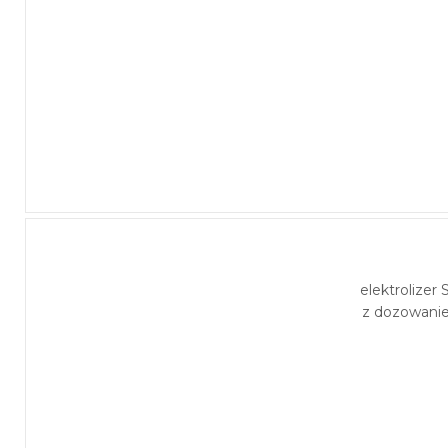
elektrolizer
z dozowani