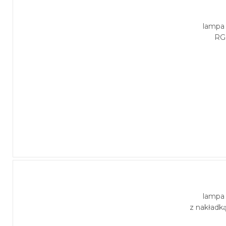
lampa
RG
lampa
z nakładk