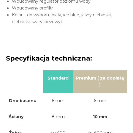
Wbudowany regulator poziomu wody
Wbudowany prefiltr
Kolor – do wyboru (biały, ice blue, jasny niebieski,
niebieski, szary, beżowy)
Specyfikacja techniczna:
Standard
Premium ( za dopłatą
)
Dno basenu
6 mm
6 mm
Ściany
8 mm
10 mm
Żebra
co 400
co 400 mm