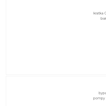
kratka C
bia
byp
pompy 