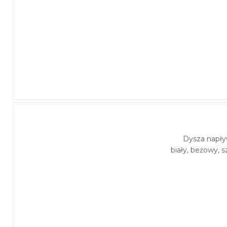
Dysza napł
biały, beżowy, s