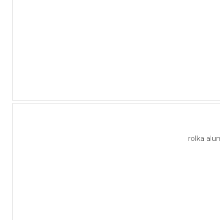
rolka al