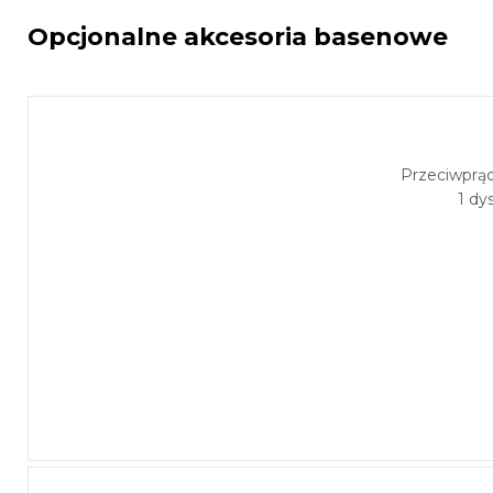
Opcjonalne akcesoria basenowe
Przeciwprą
1 dy