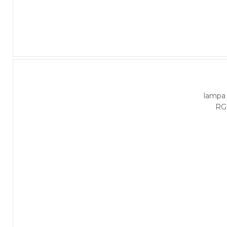
lampa
RG