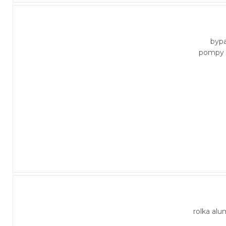
byp
pompy 
rolka al