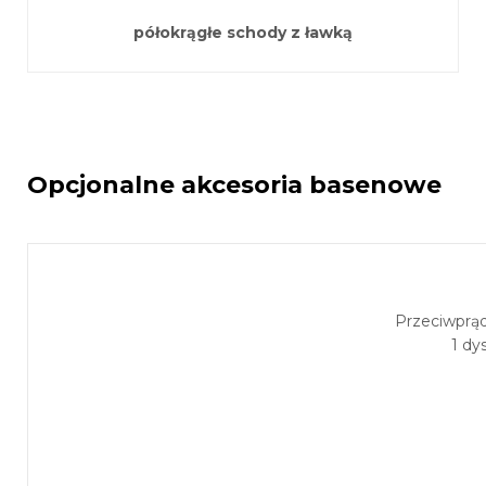
półokrągłe schody z ławką
Opcjonalne akcesoria basenowe
Przeciwprą
1 dy