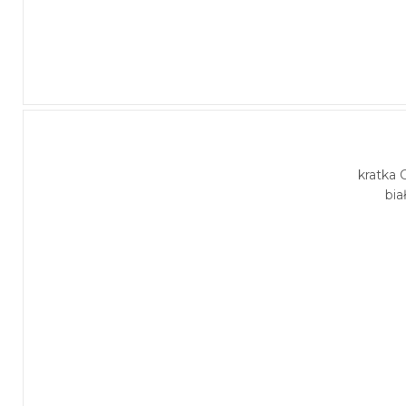
kratka C
bia