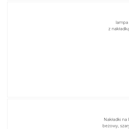
lampa
z nakładk
Nakładki na
beżowy, szar