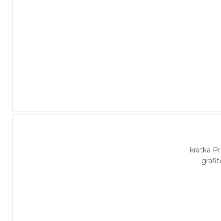
kratka 
grafi