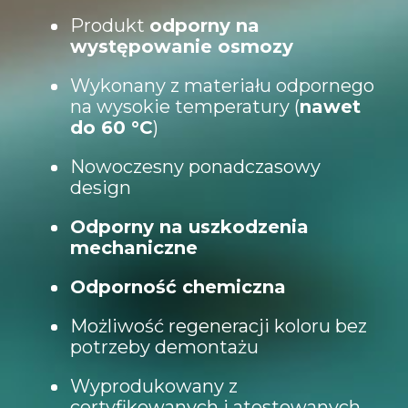
Produkt
odporny na
występowanie osmozy
Wykonany z materiału odpornego
na wysokie temperatury (
nawet
do 60 °C
)
Nowoczesny ponadczasowy
design
Odporny na uszkodzenia
mechaniczne
Odporność chemiczna
Możliwość regeneracji koloru bez
potrzeby demontażu
Wyprodukowany z
certyfikowanych i atestowanych