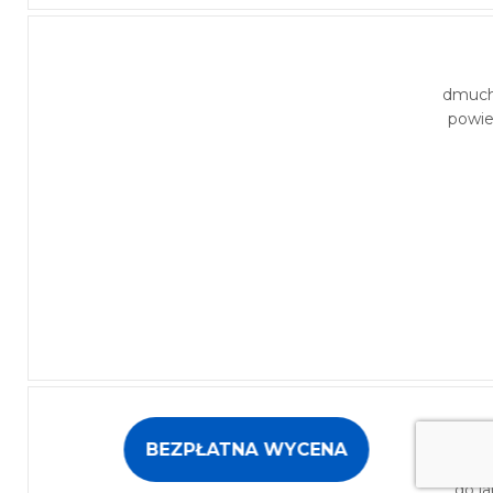
dmuc
powie
BEZPŁATNA WYCENA
transfo
do l