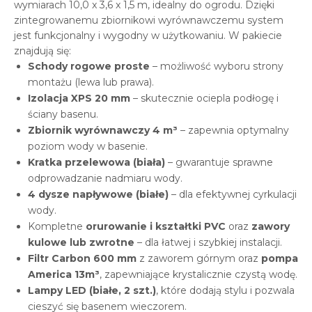
wymiarach 10,0 x 3,6 x 1,5 m, idealny do ogrodu. Dzięki
zintegrowanemu zbiornikowi wyrównawczemu system
jest funkcjonalny i wygodny w użytkowaniu. W pakiecie
znajdują się:
Schody rogowe proste
– możliwość wyboru strony
montażu (lewa lub prawa).
Izolacja XPS 20 mm
– skutecznie ociepla podłogę i
ściany basenu.
Zbiornik wyrównawczy 4 m³
– zapewnia optymalny
poziom wody w basenie.
Kratka przelewowa (biała)
– gwarantuje sprawne
odprowadzanie nadmiaru wody.
4 dysze napływowe (białe)
– dla efektywnej cyrkulacji
wody.
Kompletne
orurowanie i kształtki PVC
oraz
zawory
kulowe lub zwrotne
– dla łatwej i szybkiej instalacji.
Filtr Carbon 600 mm
z zaworem górnym oraz
pompa
America 13m³
, zapewniające krystalicznie czystą wodę.
Lampy LED (białe, 2 szt.)
, które dodają stylu i pozwala
cieszyć się basenem wieczorem.