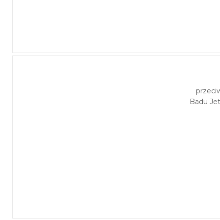
przeci
Badu Je