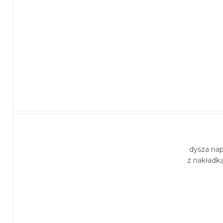
dysza na
z nakładk