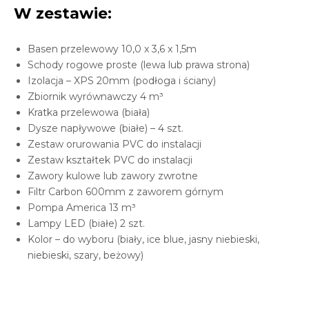
W zestawie:
Basen przelewowy 10,0 x 3,6 x 1,5m
Schody rogowe proste (lewa lub prawa strona)
Izolacja – XPS 20mm (podłoga i ściany)
Zbiornik wyrównawczy 4 m³
Kratka przelewowa (biała)
Dysze napływowe (białe) – 4 szt.
Zestaw orurowania PVC do instalacji
Zestaw kształtek PVC do instalacji
Zawory kulowe lub zawory zwrotne
Filtr Carbon 600mm z zaworem górnym
Pompa America 13 m³
Lampy LED (białe) 2 szt.
Kolor – do wyboru (biały, ice blue, jasny niebieski,
niebieski, szary, beżowy)